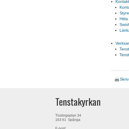
Kontak
Kont
Styre
Hitta 
Swis
Länk
Verksa
Tens
Tenst
Skriv
Tenstakyrkan
Tisslingeplan 34
163 61 Spånga
E-post: