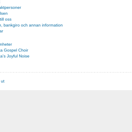
t
aktpersoner
lsen
till oss
h, bankgiro och annan information
ar
mheter
ta Gospel Choir
a's Joyful Noise
 ut