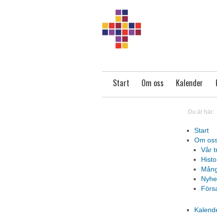
Start
Om oss
Kalender
Du är här:
Start
Om os
Vår t
Histo
Många
Nyhe
Förs
Kalend