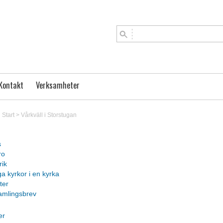
Kontakt
Verksamheter
Start
>
Vårkväll i Storstugan
s
ro
rik
 kyrkor i en kyrka
ter
amlingsbrev
er