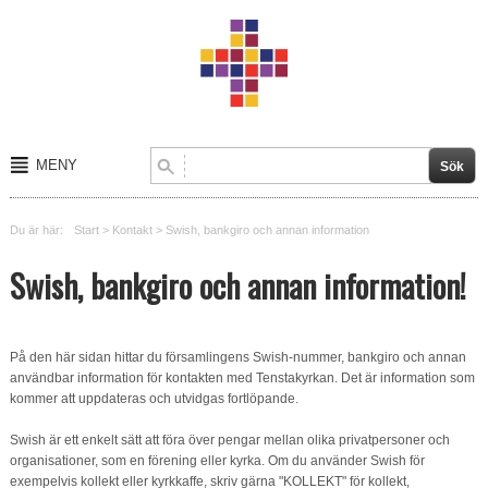
MENY
Start
Du är här:
Start
>
Kontakt
>
Swish, bankgiro och annan information
Om oss
Swish, bankgiro och annan information!
Kalender
Kontakt
På den här sidan hittar du församlingens Swish-nummer, bankgiro och annan
användbar information för kontakten med Tenstakyrkan. Det är information som
Verksamheter
kommer att uppdateras och utvidgas fortlöpande.
Swish är ett enkelt sätt att föra över pengar mellan olika privatpersoner och
organisationer, som en förening eller kyrka. Om du använder Swish för
exempelvis kollekt eller kyrkkaffe, skriv gärna "KOLLEKT" för kollekt,