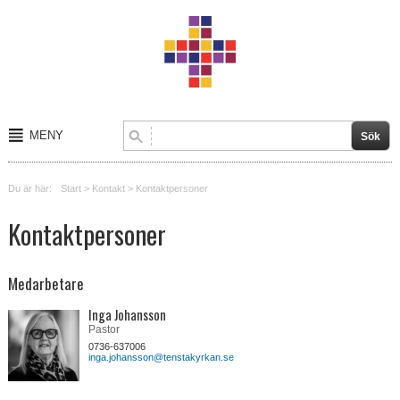
MENY
Start
Du är här:
Start
>
Kontakt
>
Kontaktpersoner
Om oss
Kontaktpersoner
Kalender
Medarbetare
Kontakt
Inga Johansson
Verksamheter
Pastor
0736-637006
inga.johansson@tenstakyrkan.se