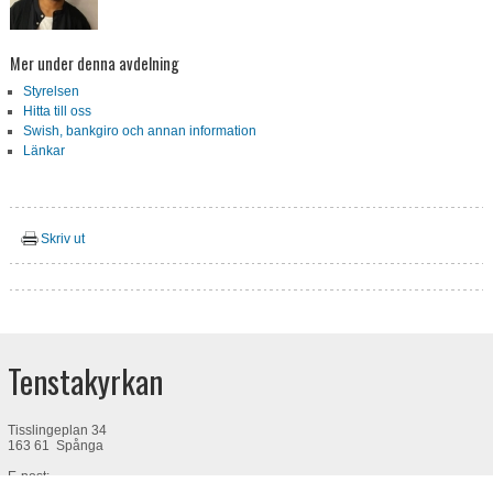
Mer under denna avdelning
Styrelsen
Hitta till oss
Swish, bankgiro och annan information
Länkar
Skriv ut
Tenstakyrkan
Tisslingeplan 34
163 61 Spånga
E-post:
info@tenstakyrkan.se