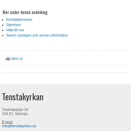
Mer under denna avdelning
Kontaktpersoner
Styrelsen
Hitta till oss
Swish, bankgiro och annan information
Skriv ut
Tenstakyrkan
Tisslingeplan 34
163 61 Spånga
E-post:
info@tenstakyrkan.se