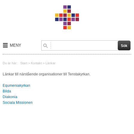
MENY
Start
Du är här:
Start
>
Kontakt
>
Länkar
Om oss
Länkar till närstående organisationer till Tenstakyrkan.
Kalender
Equmeniakyrkan
Bilda
Kontakt
Diakonia
Sociala Missionen
Verksamheter