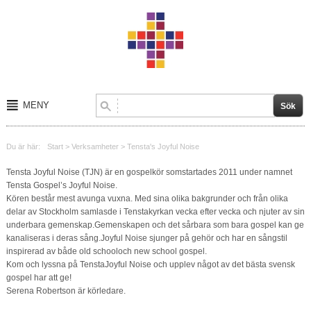
MENY
Start
Du är här:
Start
>
Verksamheter
>
Tensta's Joyful Noise
Om oss
Tensta Joyful Noise (TJN) är en gospelkör somstartades 2011 under namnet
Tensta Gospel’s Joyful Noise.
Kalender
Kören består mest avunga vuxna. Med sina olika bakgrunder och från olika
delar av Stockholm samlasde i Tenstakyrkan vecka efter vecka och njuter av sin
Kontakt
underbara gemenskap.Gemenskapen och det sårbara som bara gospel kan ge
kanaliseras i deras sång.Joyful Noise sjunger på gehör och har en sångstil
inspirerad av både old schooloch new school gospel.
Verksamheter
Kom och lyssna på TenstaJoyful Noise och upplev något av det bästa svensk
gospel har att ge!
Serena Robertson är körledare
.