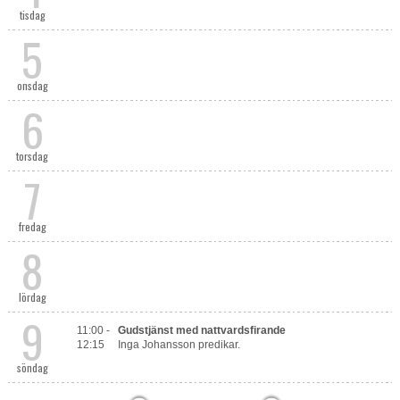
tisdag
5
onsdag
6
torsdag
7
fredag
8
lördag
9
11:00 -
Gudstjänst med nattvardsfirande
12:15
Inga Johansson predikar.
söndag