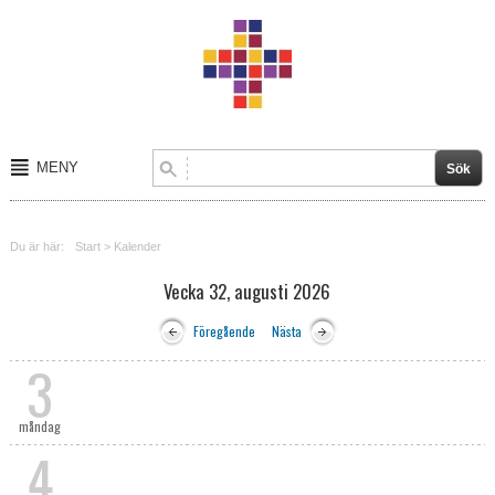
MENY
Start
Du är här:
Start
>
Kalender
Om oss
Vecka 32, augusti 2026
Kalender
Föregående
Nästa
Kontakt
3
Verksamheter
måndag
4