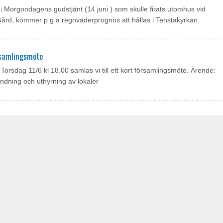
Morgondagens gudstjänt (14 juni ) som skulle firats utomhus vid
 |
rd, kommer p g a regnväderprognos att hållas i Tenstakyrkan.
rsamlingsmöte
Torsdag 11/6 kl 18.00 samlas vi till ett kort församlingsmöte. Ärende:
|
ndning och uthyrning av lokaler