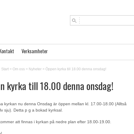
Kontakt
Verksamheter
Start
>
Om oss
>
Nyheter
>
Öppen kyrka till 18.00 denna onsdag!
n kyrka till 18.00 denna onsdag!
a kyrkan nu denna Onsdag är öppen mellan kl. 17.00-18.00 (Alltså
halv sju). Detta p g a bokad kyrksal.
ommer att finnas i kyrkan på nedre plan efter 18.00-19.00.
!