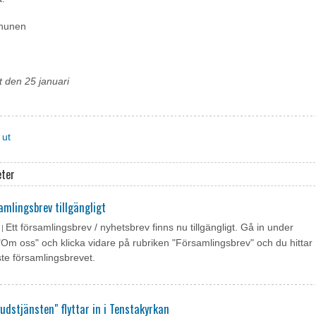
nnunen
t den 25 januari
 ut
eter
amlingsbrev tillgängligt
Ett församlingsbrev / nyhetsbrev finns nu tillgängligt. Gå in under
 |
"Om oss" och klicka vidare på rubriken "Församlingsbrev" och du hittar
te församlingsbrevet.
gudstjänsten" flyttar in i Tenstakyrkan