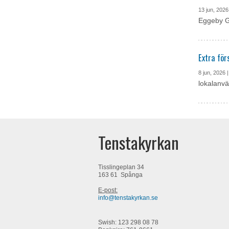
13 jun, 2026
Eggeby Gå
Extra fö
8 jun, 2026 
lokalanvä
Tenstakyrkan
Tisslingeplan 34
163 61 Spånga
E-post:
info@tenstakyrkan.se
Swish: 123 298 08 78