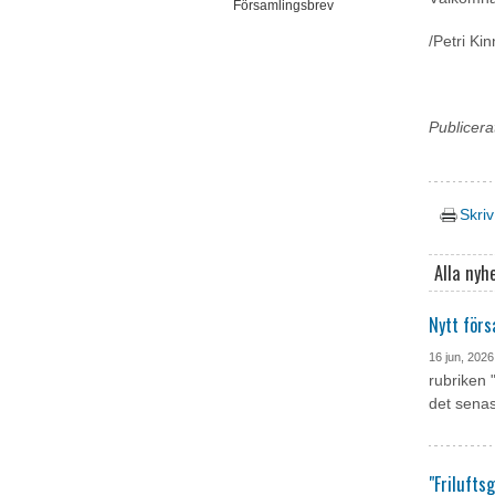
Församlingsbrev
/Petri Ki
Publicera
Skriv
Alla nyh
Nytt förs
16 jun, 2026
rubriken 
det senas
"Frilufts