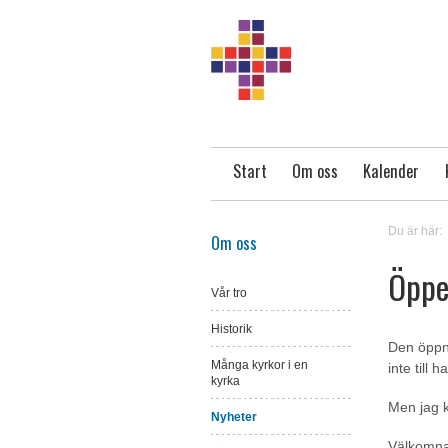
Start
Om oss
Kalender
Du är här:
Om oss
Öppe
Vår tro
Historik
Den öppn
Många kyrkor i en
inte till 
kyrka
Men jag k
Nyheter
Välkomna