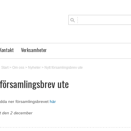
Kontakt
Verksamheter
Start
>
Om oss
>
Nyheter
>
Nytt församlingsbrev ute
 församlingsbrev ute
adda ner församlingsbrevet
här
at den 2 december