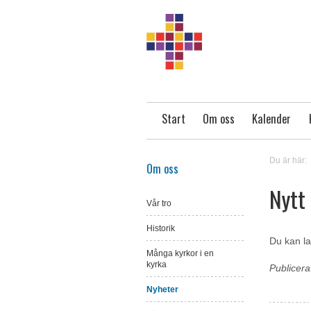
Start
Om oss
Kalender
Du är här:
Om oss
Nytt
Vår tro
Historik
Du kan l
Många kyrkor i en
kyrka
Publicer
Nyheter