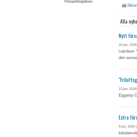
Församlingsbrev
Skriv
Alla nyh
Nytt förs
16 jun, 2026
rubriken 
det senas
"Frilufts
13 jun, 2026
Eggeby Gå
Extra fö
8 jun, 2026 
lokalanvä