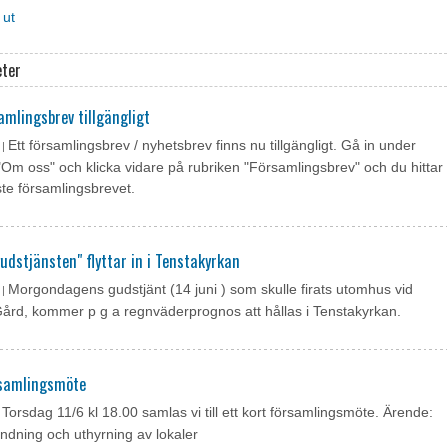
 ut
eter
amlingsbrev tillgängligt
Ett församlingsbrev / nyhetsbrev finns nu tillgängligt. Gå in under
 |
"Om oss" och klicka vidare på rubriken "Församlingsbrev" och du hittar
te församlingsbrevet.
gudstjänsten" flyttar in i Tenstakyrkan
Morgondagens gudstjänt (14 juni ) som skulle firats utomhus vid
 |
rd, kommer p g a regnväderprognos att hållas i Tenstakyrkan.
rsamlingsmöte
Torsdag 11/6 kl 18.00 samlas vi till ett kort församlingsmöte. Ärende:
|
ndning och uthyrning av lokaler