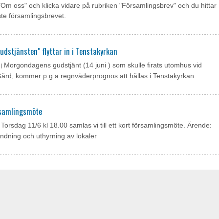
"Om oss" och klicka vidare på rubriken "Församlingsbrev" och du hittar
te församlingsbrevet.
gudstjänsten" flyttar in i Tenstakyrkan
Morgondagens gudstjänt (14 juni ) som skulle firats utomhus vid
 |
rd, kommer p g a regnväderprognos att hållas i Tenstakyrkan.
rsamlingsmöte
Torsdag 11/6 kl 18.00 samlas vi till ett kort församlingsmöte. Ärende:
|
ndning och uthyrning av lokaler