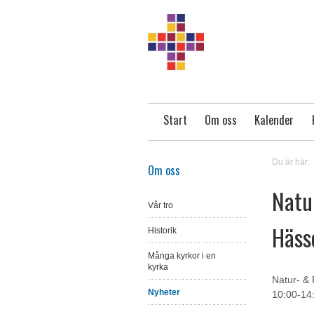
Start
Om oss
Kalender
Du är här:
Om oss
Natur
Vår tro
Häss
Historik
Många kyrkor i en
kyrka
Natur- & 
Nyheter
10:00-14