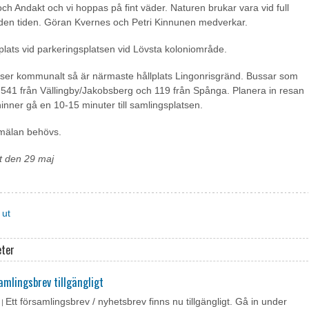
och Andakt och vi hoppas på fint väder. Naturen brukar vara vid full
den tiden. Göran Kvernes och Petri Kinnunen medverkar.
lats vid parkeringsplatsen vid Lövsta koloniområde.
ser kommunalt så är närmaste hållplats Lingonrisgränd. Bussar som
r 541 från Vällingby/Jakobsberg och 119 från Spånga. Planera in resan
 hinner gå en 10-15 minuter till samlingsplatsen.
mälan behövs.
t den 29 maj
 ut
eter
amlingsbrev tillgängligt
Ett församlingsbrev / nyhetsbrev finns nu tillgängligt. Gå in under
 |