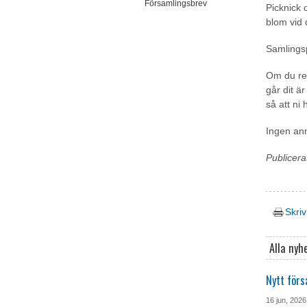
Församlingsbrev
Picknick 
blom vid 
Samlingsp
Om du re
går dit ä
så att ni
Ingen an
Publicera
Skriv
Alla nyh
Nytt förs
16 jun, 2026