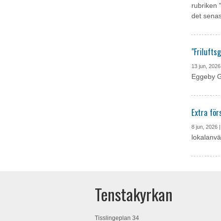
rubriken 
det senas
"Frilufts
13 jun, 2026
Eggeby Gå
Extra fö
8 jun, 2026 
lokalanvä
Tenstakyrkan
Tisslingeplan 34