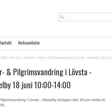
Kontakt
Verksamheter
Start
>
Om oss
>
Nyheter
>
Natur- & Pilgrimsvandring i Lövsta - Hässelby 18 juni 
- & Pilgrimsvandring i Lövsta -
elby 18 juni 10:00-14:00
Pilgrimsvandring i Lövsta - Hässelby lördagen den 18 juni mellan kl.
:00.