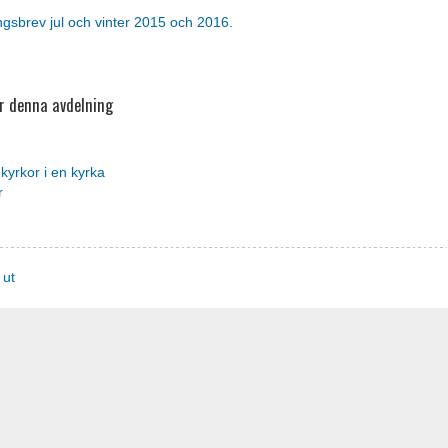
gsbrev jul och vinter 2015 och 2016.
r denna avdelning
k
yrkor i en kyrka
r
 ut