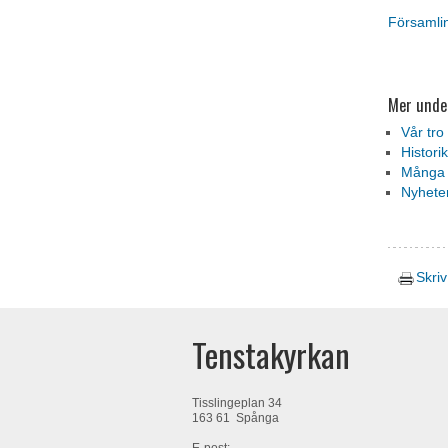
Församlin
Mer unde
Vår tro
Histori
Många k
Nyhete
Skriv
Tenstakyrkan
Tisslingeplan 34
163 61 Spånga