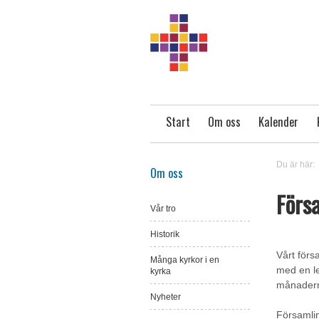
Start
Om oss
Kalender
Du är här:
Om oss
Förs
Vår tro
Historik
Vårt förs
Många kyrkor i en
med en le
kyrka
månader
Nyheter
Församlin