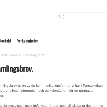
Kontakt
Verksamheter
Start
>
Om oss
>
Församlingsbrev
amlingsbrev.
amlingsbrev är en av de kommunikationsformer vi har i Tenstakyrkan,
dare, allmän information och ett kalendarium för de närmaste
na.
gsbrevet visas i utskriftsformat, för den som vill skriva ut det hemma