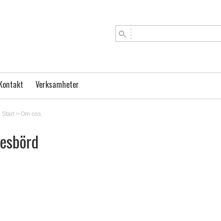
Kontakt
Verksamheter
Start
>
Om oss
nesbörd