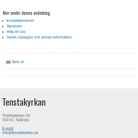
Mer under denna avdelning
Kontaktpersoner
Styrelsen
Hitta till oss
Swish, bankgiro och annan information
Skriv ut
Tenstakyrkan
Tisslingeplan 34
163 61 Spånga
E-post:
info@tenstakyrkan.se