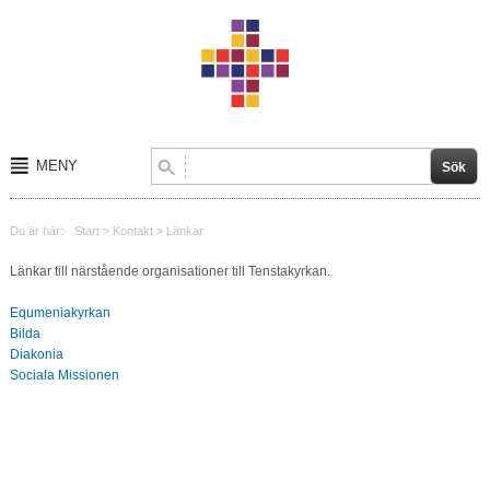
MENY
Start
Du är här:
Start
>
Kontakt
>
Länkar
Om oss
Länkar till närstående organisationer till Tenstakyrkan.
Kalender
Equmeniakyrkan
Bilda
Kontakt
Diakonia
Sociala Missionen
Verksamheter