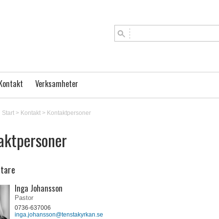
Kontakt
Verksamheter
Start
>
Kontakt
>
Kontaktpersoner
aktpersoner
tare
Inga Johansson
Pastor
0736-637006
inga.johansson@tenstakyrkan.se