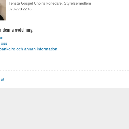
Tensta Gospel Choir's körledare. Styrelsemedlem
070-773 22 46
r denna avdelning
en
l oss
bankgiro och annan information
 ut