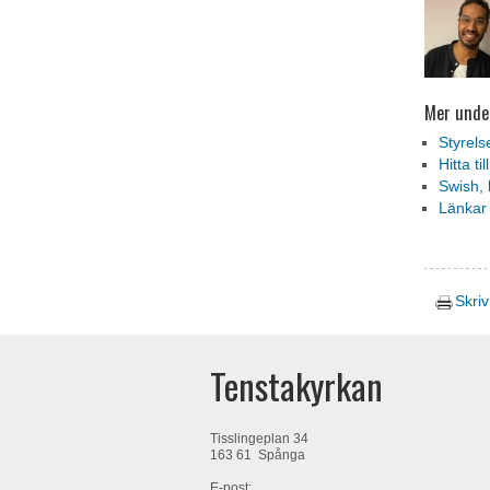
Mer unde
Styrels
Hitta til
Swish, 
Länkar
Skriv
Tenstakyrkan
Tisslingeplan 34
163 61 Spånga
E-post: