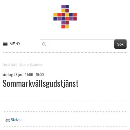
MENY
Start
Du är här:
Start
>
Kalender
Om oss
söndag 28 juni 18:00 - 19:00
Sommarkvällsgudstjänst
Kalender
Kontakt
Verksamheter
Skriv ut