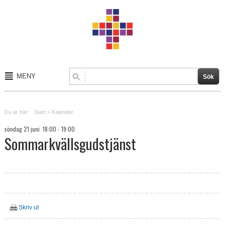
MENY
Start
Du är här:
Start
>
Kalender
Om oss
söndag 21 juni 18:00 - 19:00
Sommarkvällsgudstjänst
Kalender
Kontakt
Verksamheter
Skriv ut