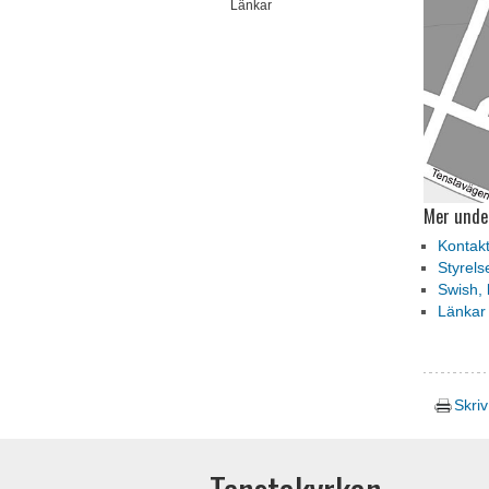
Länkar
Mer unde
Kontak
Styrels
Swish, 
Länkar
Skriv
Tenstakyrkan