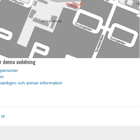
r denna avdelning
tpersoner
en
bankgiro och annan information
 ut