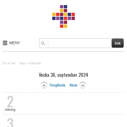
MENY
Start
Du är här:
Start
>
Kalender
Om oss
Vecka 36, september 2024
Kalender
Föregående
Nästa
Kontakt
2
Verksamheter
måndag
3