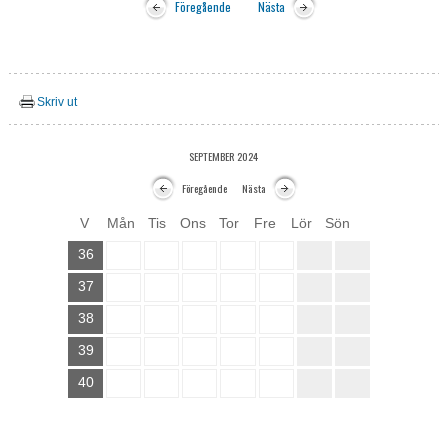
Föregående
Nästa
Skriv ut
SEPTEMBER 2024
Föregående
Nästa
V
Mån
Tis
Ons
Tor
Fre
Lör
Sön
36
37
38
39
40