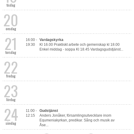
tisdag
20
onsdag
21
16:00 -
Vardagskyrka
19:30
Kl 16.00 Praktiskt arbete och gemenskap kl 18.00
Enkel middag - soppa Kl 18.45 Vardagsgudstjänst...
torsdag
22
fredag
23
lördag
24
11:00 -
Gudstjänst
12:15
Anders Jonåker, församlingsutvecklare inom
Equmeniakyrkan, predikar. Sång och musik av
söndag
Åse...