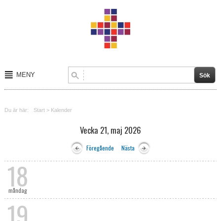
MENY
Start
Du är här:
Start
>
Kalender
Om oss
Vecka 21, maj 2026
Kalender
Föregående
Nästa
Kontakt
18
Verksamheter
måndag
19