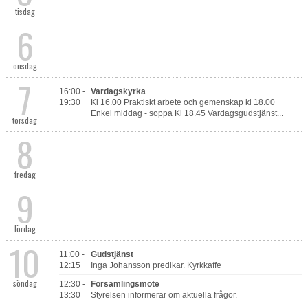
tisdag
6
onsdag
7
16:00 -
Vardagskyrka
19:30
Kl 16.00 Praktiskt arbete och gemenskap kl 18.00
Enkel middag - soppa Kl 18.45 Vardagsgudstjänst...
torsdag
8
fredag
9
lördag
10
11:00 -
Gudstjänst
12:15
Inga Johansson predikar. Kyrkkaffe
söndag
12:30 -
Församlingsmöte
13:30
Styrelsen informerar om aktuella frågor.