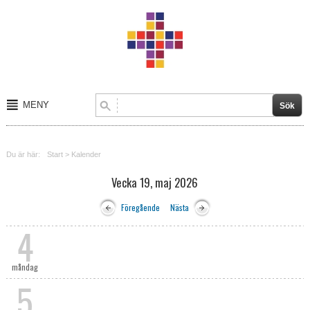
MENY
Start
Du är här:
Start
>
Kalender
Om oss
Vecka 19, maj 2026
Kalender
Föregående
Nästa
Kontakt
4
Verksamheter
måndag
5