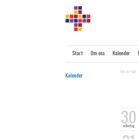
Start
Om oss
Kalender
Du är här:
Kalender
30
måndag