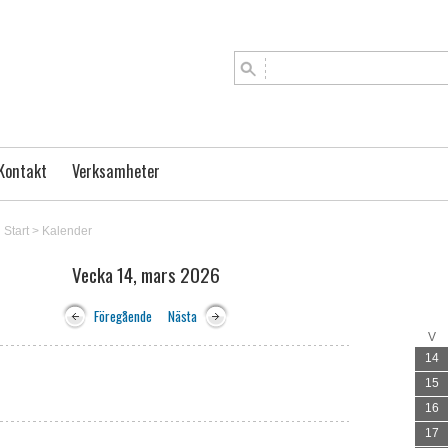
Kontakt
Verksamheter
Start
>
Kalender
Vecka 14, mars 2026
Föregående
Nästa
V
14
15
16
17