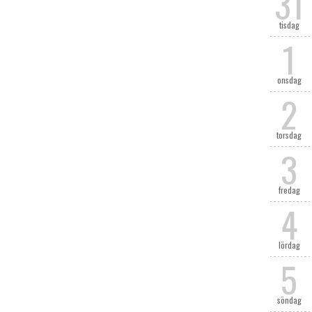
31
tisdag
1
onsdag
2
torsdag
3
fredag
4
lördag
5
söndag