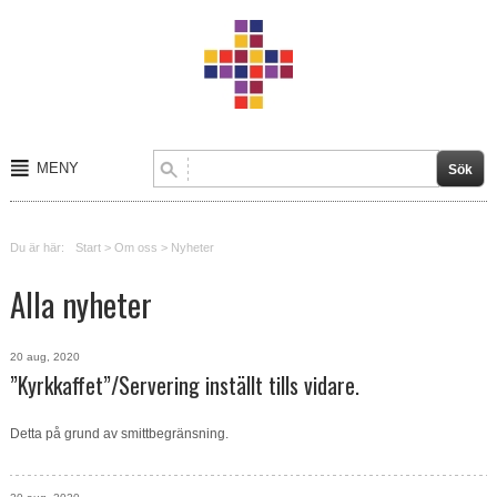
MENY
Start
Du är här:
Start
>
Om oss
>
Nyheter
Om oss
Alla nyheter
Kalender
Kontakt
20 aug, 2020
”Kyrkkaffet”/Servering inställt tills vidare.
Verksamheter
Detta på grund av smittbegränsning.