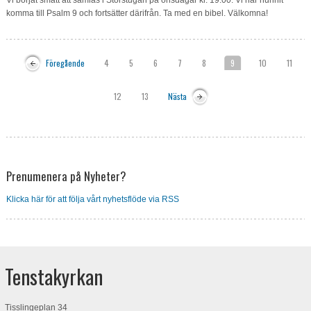
Vi börjat smått att samlas i Storstugan på onsdagar kl. 19.00. Vi har hunnit
komma till Psalm 9 och fortsätter därifrån. Ta med en bibel. Välkomna!
Föregående
4
5
6
7
8
9
10
11
12
13
Nästa
Prenumenera på Nyheter?
Klicka här för att följa vårt nyhetsflöde via RSS
Tenstakyrkan
Tisslingeplan 34