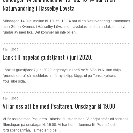
Naturvandring i Hässelby-Lövsta
Söndagen 14 Juni mellan kl. 10- ca. 13-14 har vi en Naturvandring tillsammans
men Göran Kvernes i Hässelby-Lövsta som avslutas med en andakt innan vi
rundar av med fika. Det kommer nu inte bli en...
7 jun, 2020
Länk till inspelad gudstjänst 7 juni 2020.
Länk till gudstjänst 7 juni 2020. https://youtu.be/7Ae7f_VAsUs Ni kan välja
"prenumerera" så meddelas ni när nya klipp läggs ut på Tenstakyrkans
YouTube sida.
1 jun, 2020
Vi lär oss att be med Psaltaren. Onsdagar kl 19.00
Vi lär oss be med Psaltaren - bibelstudium och bön. Vi börjat smått att samlas i
Storstugan på onsdagar kl. 19.00. Vi har hunnit komma till Psalm 9 och
fortsätter därifrån. Ta med en bibel....