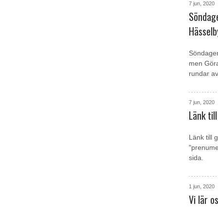
7 jun, 2020
Söndagen
Hässelb
Söndagen 
men Göra
rundar av
7 jun, 2020
Länk til
Länk till
"prenumer
sida.
1 jun, 2020
Vi lär 