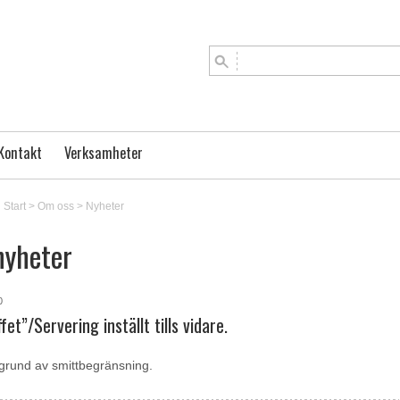
Kontakt
Verksamheter
Start
>
Om oss
>
Nyheter
nyheter
0
fet”/Servering inställt tills vidare.
grund av smittbegränsning.