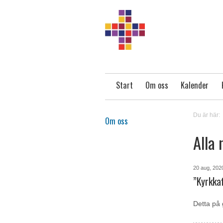
Start
Om oss
Kalender
Du är här:
Om oss
Alla 
20 aug, 202
”Kyrkkaf
Detta på 