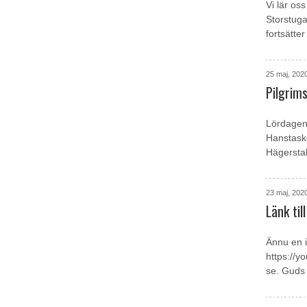
Vi lär os
Storstuga
fortsätter
25 maj, 202
Pilgrim
Lördagen 
Hanstasko
Hägerstal
23 maj, 202
Länk ti
Ännu en i
https://y
se. Guds 