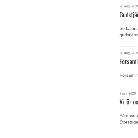
20 aug, 202
Gudstjän
Se kalend
gudstjäns
20 aug, 202
Församli
Församlin
7 jun, 2020
Vi lär o
På onsdag
Storstuga