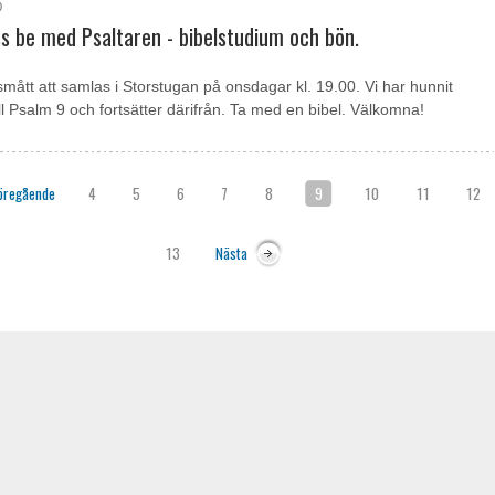
0
oss be med Psaltaren - bibelstudium och bön.
 smått att samlas i Storstugan på onsdagar kl. 19.00. Vi har hunnit
l Psalm 9 och fortsätter därifrån. Ta med en bibel. Välkomna!
öregående
4
5
6
7
8
9
10
11
12
13
Nästa