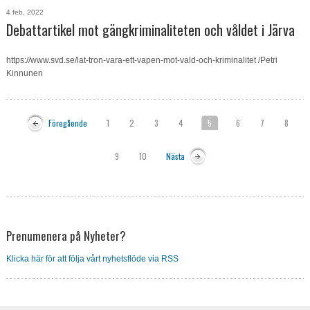
4 feb, 2022
Debattartikel mot gängkriminaliteten och våldet i Järva
https://www.svd.se/lat-tron-vara-ett-vapen-mot-vald-och-kriminalitet /Petri
Kinnunen
Föregående
1
2
3
4
5
6
7
8
9
10
Nästa
Prenumenera på Nyheter?
Klicka här för att följa vårt nyhetsflöde via RSS