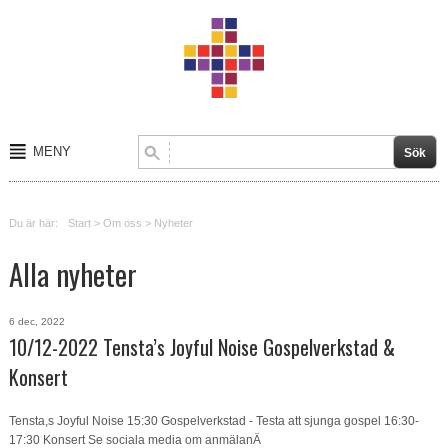
MENY
Start
Du är här:
Start
>
Om oss
>
Nyheter
Om oss
Alla nyheter
Kalender
Kontakt
6 dec, 2022
10/12-2022 Tensta’s Joyful Noise Gospelverkstad &
Verksamheter
Konsert
Tensta,s Joyful Noise 15:30 Gospelverkstad - Testa att sjunga gospel 16:30-
17:30 Konsert Se sociala media om anmälanÄ