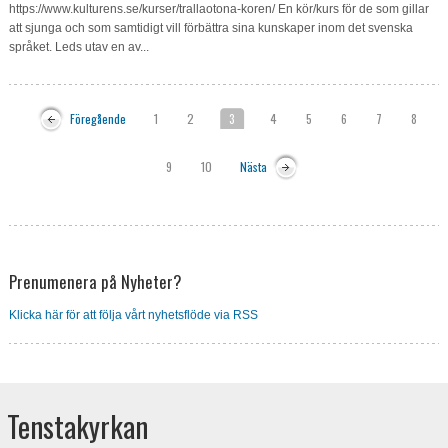
https://www.kulturens.se/kurser/trallaotona-koren/ En kör/kurs för de som gillar
att sjunga och som samtidigt vill förbättra sina kunskaper inom det svenska
språket. Leds utav en av...
Föregående
1
2
3
4
5
6
7
8
9
10
Nästa
Prenumenera på Nyheter?
Klicka här för att följa vårt nyhetsflöde via RSS
Tenstakyrkan