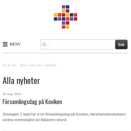
MENY
Start
Du är här:
Start
>
Om oss
>
Nyheter
Om oss
Alla nyheter
Kalender
Kontakt
22 aug, 2024
Församlingsdag på Koviken
Verksamheter
Söndagen 1 sept har vi en församlingsdag på Koviken, Abrahamsberskyrkans
vackra sommargård vid Mälarens strand.