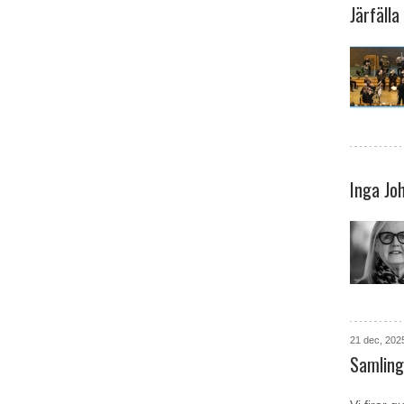
Järfäll
Inga Jo
21 dec, 202
Samling