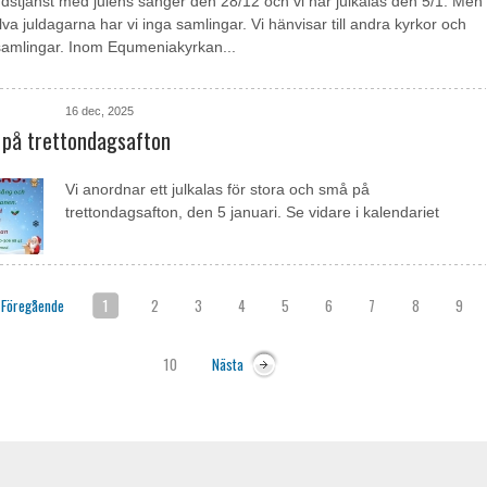
gudstjänst med julens sånger den 28/12 och vi har julkalas den 5/1. Men
lva juldagarna har vi inga samlingar. Vi hänvisar till andra kyrkor och
samlingar. Inom Equmeniakyrkan...
16 dec, 2025
s på trettondagsafton
Vi anordnar ett julkalas för stora och små på
trettondagsafton, den 5 januari. Se vidare i kalendariet
Föregående
1
2
3
4
5
6
7
8
9
10
Nästa