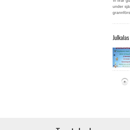
Vi firar 
under sjä
grannför
Julkala