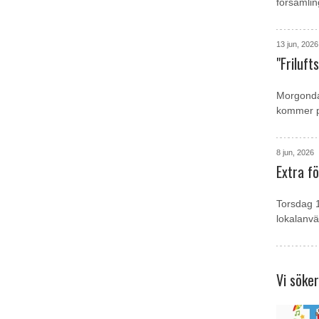
församlin
13 jun, 2026
"Friluft
Morgondag
kommer p 
8 jun, 2026
Extra f
Torsdag 1
lokalanvä
Vi söke