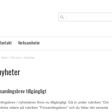
Kontakt
Verksamheter
Start
>
Om oss
>
Nyheter
nyheter
samlingsbrev tillgängligt
mlingsbrev / nyhetsbrev finns nu tillgängligt. Gå in under rubriken "Om
klicka vidare på rubriken "Församlingsbrev" och du hittar det senaste