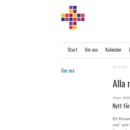
Start
Om oss
Kalender
Du är här:
Om oss
Alla 
16 jun, 2026
Nytt för
Ett försa
oss" och 