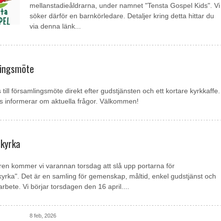
mellanstadieåldrarna, under namnet "Tensta Gospel Kids". Vi
söker därför en barnkörledare. Detaljer kring detta hittar du
via denna länk...
ingsmöte
 till församlingsmöte direkt efter gudstjänsten och ett kortare kyrkkaffe.
s informerar om aktuella frågor. Välkommen!
kyrka
en kommer vi varannan torsdag att slå upp portarna för
yrka". Det är en samling för gemenskap, måltid, enkel gudstjänst och
arbete. Vi börjar torsdagen den 16 april....
8 feb, 2026