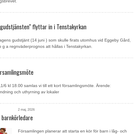
gsbrevet.
sgudstjänsten" flyttar in i Tenstakyrkan
ens gudstjänt (14 juni ) som skulle firats utomhus vid Eggeby Gård,
g a regnväderprognos att hållas i Tenstakyrkan.
örsamlingsmöte
1/6 kl 18.00 samlas vi till ett kort församlingsmöte. Ärende:
ndning och uthyrning av lokaler
2 maj, 2026
r barnkörledare
Församlingen planerar att starta en kör för barn i låg- och